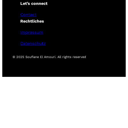
Let’s connect
Contact
Rechtliches
Impressum
Datenschutz
© 2025 Soufiane El Amouri. All rights reserved
Privatsphäre-
Historie der
Einwilligungen
Einstellungen
Privatsphäre-
widerrufen
ändern
Einstellungen